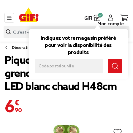
GIFI
Mon compte
Indiquez votre magasin préféré
pour voir la disponibilité des
Décoration lumineuse extérieure
produits
Piquet solaire à planter
grenouille animée yeux
LED blanc chaud H48cm
6,90 €