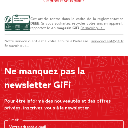
Ce produit vous plaît ?
Cet article rentre dans le cadre de la réglementation
DEEE
. Si vous souhaitez recycler votre ancien appareil,
rapportez-le
en magasin GiFi
.
En savoir plus...
.
Notre service client est à votre écoute à l'adresse :
serviceclient@gifi.fr
En savoir plus...
Ne manquez pas la
newsletter GiFi
Pour être informé des nouveautés et des offres
privées, inscrivez-vous à la newsletter
E-mail*