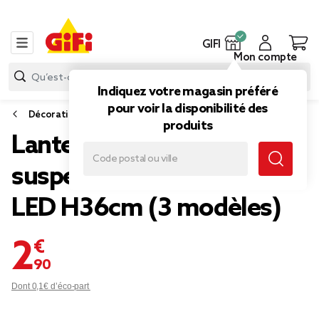
GIFI
Mon compte
Indiquez votre magasin préféré
pour voir la disponibilité des
Décoration lumineuse extérieure
produits
Lanterne solaire à
suspendre mongolfière
LED H36cm (3 modèles)
2,90 €
Dont 0,1€ d’éco-part