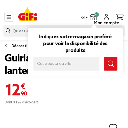
GIFI
Mon compte
Indiquez votre magasin préféré
pour voir la disponibilité des
Décoration lumineuse extérieure
produits
Guirlande solaire Laos
lanternes tressées 2,7m
12,90 €
Dont 0,12€ d’éco-part