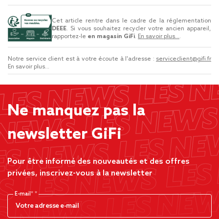
Cet article rentre dans le cadre de la réglementation
DEEE
. Si vous souhaitez recycler votre ancien appareil,
rapportez-le
en magasin GiFi
.
En savoir plus...
.
Notre service client est à votre écoute à l'adresse :
serviceclient@gifi.fr
En savoir plus...
Ne manquez pas la
newsletter GiFi
Pour être informé des nouveautés et des offres
privées, inscrivez-vous à la newsletter
E-mail*