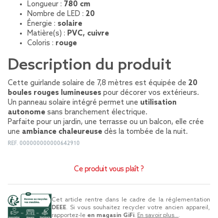
Longueur :
780 cm
Nombre de LED :
20
Énergie :
solaire
Matière(s) :
PVC, cuivre
Coloris :
rouge
Description du produit
Cette guirlande solaire de 7,8 mètres est équipée de
20
boules rouges lumineuses
pour décorer vos extérieurs.
Un panneau solaire intégré permet une
utilisation
autonome
sans branchement électrique.
Parfaite pour un jardin, une terrasse ou un balcon, elle crée
une
ambiance chaleureuse
dès la tombée de la nuit.
REF.
000000000000642910
Ce produit vous plaît ?
Cet article rentre dans le cadre de la réglementation
DEEE
. Si vous souhaitez recycler votre ancien appareil,
rapportez-le
en magasin GiFi
.
En savoir plus...
.