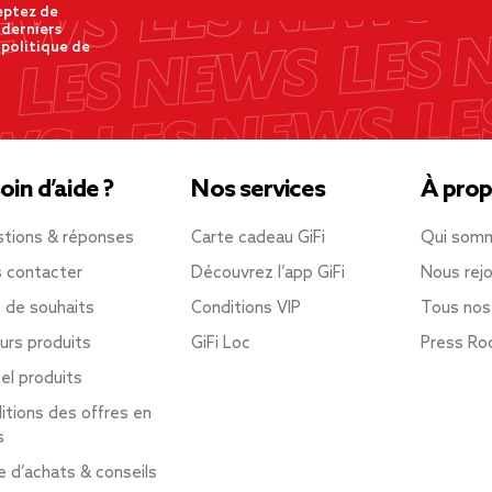
eptez de
 derniers
 politique de
oin d’aide ?
Nos services
À prop
tions & réponses
Carte cadeau GiFi
Qui som
 contacter
Découvrez l’app GiFi
Nous rejo
e de souhaits
Conditions VIP
Tous nos
urs produits
GiFi Loc
Press R
el produits
itions des offres en
s
e d’achats & conseils