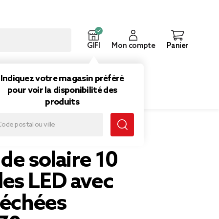
GIFI
Mon compte
Panier
ouveautés
Inspirations
Indiquez votre magasin préféré
pour voir la disponibilité des
produits
les LED avec fleurs séchées Ø6xL470cm
de solaire 10
es LED avec
séchées