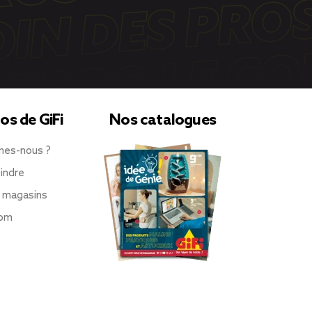
os de GiFi
Nos catalogues
mes-nous ?
indre
 magasins
oom