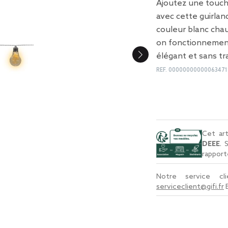
Ajoutez une touch
avec cette guirla
couleur blanc chau
on fonctionnement
élégant et sans tr
REF.
00000000000063471
Cet art
DEEE
. 
rapport
Notre service c
serviceclient@gifi.fr