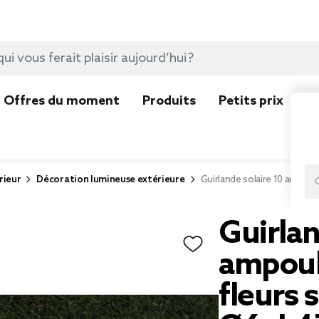
Offres du moment
Produits
Petits prix
N
rieur
Décoration lumineuse extérieure
Guirlande solaire 10 ampou
Guirlan
ampoul
fleurs 