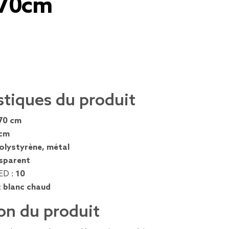
70cm
stiques du produit
70 cm
 cm
olystyrène, métal
sparent
ED :
10
:
blanc chaud
on du produit