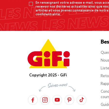
En renseignant votre adresse e-mail, vous acc
recevoir nos dernères actualités ainsi que nos
articles et vous prenez connaissance de notre
confidentialité.
Bes
Ques
Nous
List
Copyright 2025 - GiFi
Reto
Rapp
Cond
cour
Guid