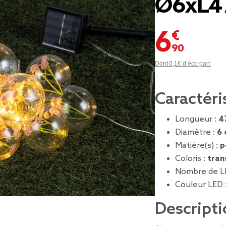
Ø6xL4
6,90 €
Dont 0,1€ d’éco-part
Caractéri
Longueur :
4
Diamètre :
6
Matière(s) :
p
Coloris :
tran
Nombre de L
Couleur LED 
Descripti