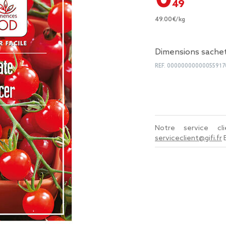
49.00€/kg
Dimensions sachet
REF.
00000000000055917
Notre service c
serviceclient@gifi.fr