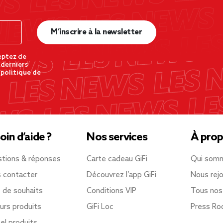
M’inscrire à la newsletter
eptez de
 derniers
 politique de
oin d’aide ?
Nos services
À prop
tions & réponses
Carte cadeau GiFi
Qui som
 contacter
Découvrez l’app GiFi
Nous rejo
e de souhaits
Conditions VIP
Tous nos
urs produits
GiFi Loc
Press R