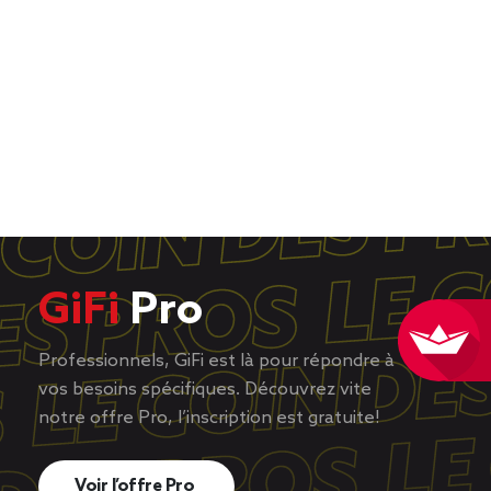
GiFi
Pro
Professionnels, GiFi est là pour répondre à
vos besoins spécifiques. Découvrez vite
notre offre Pro, l’inscription est gratuite!
Voir l’offre Pro