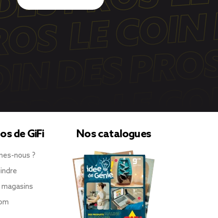
os de GiFi
Nos catalogues
mes-nous ?
indre
 magasins
oom