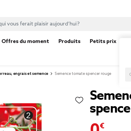
Offres du moment
Produits
Petits prix
N
erreau, engrais et semence
Semence tomate spencer rouge
Semen
spence
0,49 €