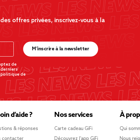
es offres privées, inscrivez-vous à la
M’inscrire à la newsletter
eptez de
 derniers
 politique de
oin d’aide ?
Nos services
À prop
tions & réponses
Carte cadeau GiFi
Qui som
 contacter
Découvrez l’app GiFi
Nous rejo