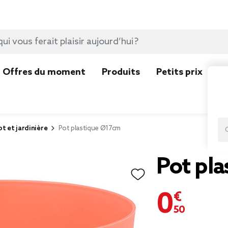
Offres du moment
Produits
Petits prix
N
ot et jardinière
Pot plastique Ø17cm
Pot pl
0,50 €