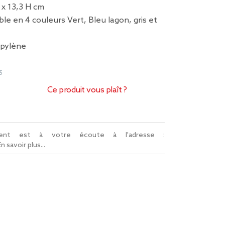
 x 13,3 H cm
ble en 4 couleurs Vert, Bleu lagon, gris et
opylène
5
Ce produit vous plaît ?
lient est à votre écoute à l'adresse :
En savoir plus...