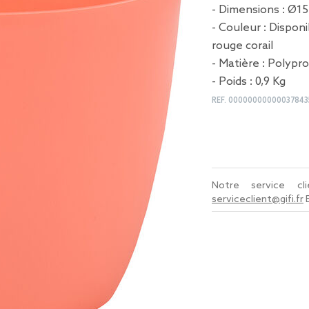
- Dimensions : Ø15
- Couleur : Disponi
rouge corail
- Matière : Polypr
- Poids : 0,9 Kg
REF.
00000000000037843
Notre service c
serviceclient@gifi.fr