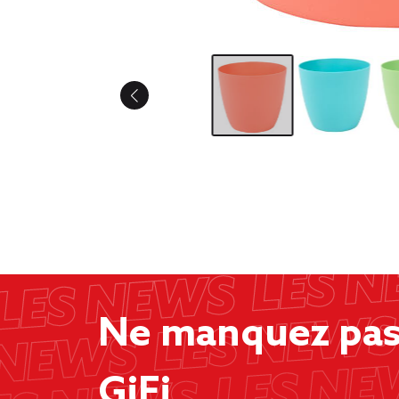
Ne manquez pas 
GiFi