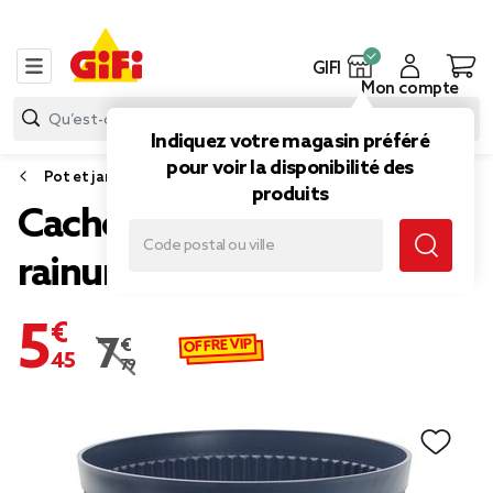
GIFI
Mon compte
Indiquez votre magasin préféré
pour voir la disponibilité des
Pot et jardinière
produits
Cache pot plastique
rainuré gris Ø42,5xH36cm
5,45 €
OFFRE VIP
7,79 €
Prix remisé de 7,79 € à 5,45 €