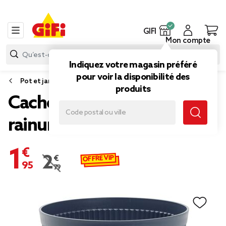
GIFI
Mon compte
Indiquez votre magasin préféré
pour voir la disponibilité des
Pot et jardinière
produits
Cache pot plastique
rainuré gris Ø25xH23,5cm
1,95 €
OFFRE VIP
2,79 €
Prix remisé de 2,79 € à 1,95 €