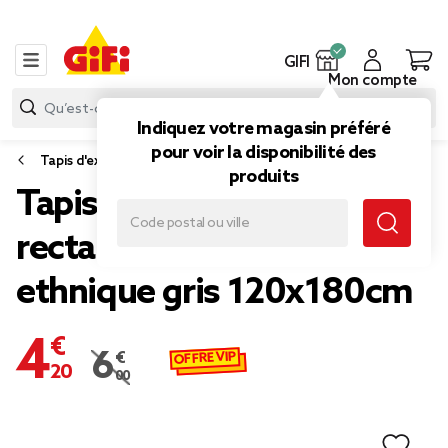
GIFI
Mon compte
Indiquez votre magasin préféré
pour voir la disponibilité des
Tapis d'extérieur
produits
Tapis de jardin
rectangulaire India design
ethnique gris 120x180cm
4,20 €
OFFRE VIP
6,00 €
Prix remisé de 6,00 € à 4,20 €