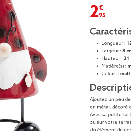
2,95 €
Caractéri
Longueur :
1
Largeur :
8 c
Hauteur :
21
Matière(s) :
m
Coloris :
mult
Descripti
Ajoutez un peu de 
en métal, décoré 
Avec sa petite tail
ou sur votre terra
Un élément de déc