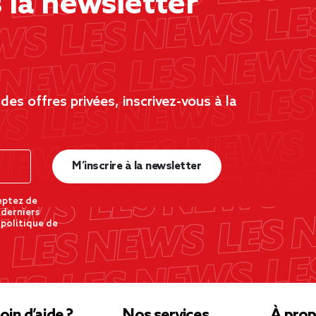
la newsletter
es offres privées, inscrivez-vous à la
M’inscrire à la newsletter
eptez de
 derniers
 politique de
oin d’aide ?
Nos services
À prop