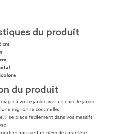
stiques du produit
2 cm
m
 cm
étal
icolore
on du produit
magie à votre jardin avec ce nain de jardin
d'une mignonne coccinelle.
le, il se place facilement dans vos massifs
sse.
oration amusant et plein de caractère