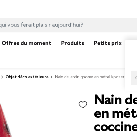
Offres du moment
Produits
Petits prix
N
Objet déco extérieure
Nain de jardin gnome en métal à poser motif
Nain d
en méta
coccin