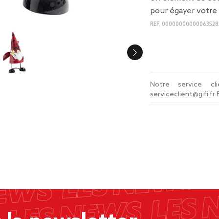
pour égayer votre 
REF.
00000000000063528
Notre service c
serviceclient@gifi.fr