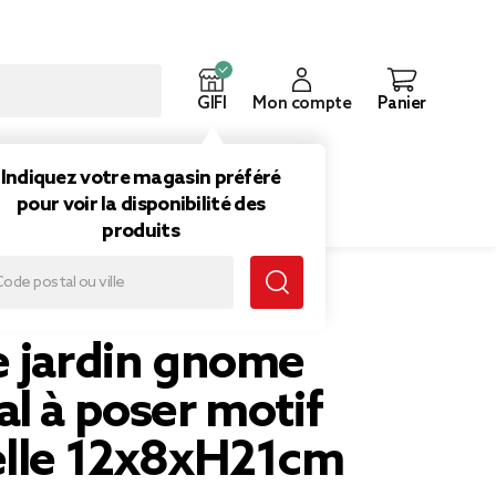
GIFI
Mon compte
Panier
ouveautés
Inspirations
Indiquez votre magasin préféré
pour voir la disponibilité des
produits
 coccinelle 12x8xH21cm
e jardin gnome
l à poser motif
elle 12x8xH21cm