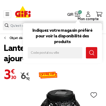
GIFI
Mon compte
Indiquez votre magasin préféré
pour voir la disponibilité des
Objet déco extérieure
produits
Lanterne solaire en métal
ajouré noir
3,30 €
OFFRE VIP
6,50 €
Prix remisé de 6,50 € à 3,30 €