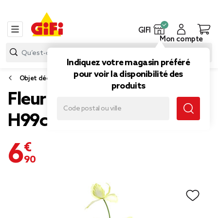
GIFI
Mon compte
Indiquez votre magasin préféré
pour voir la disponibilité des
Objet déco extérieure
produits
Fleur métal à planter iris
H99cm (3 modèles)
6,90 €