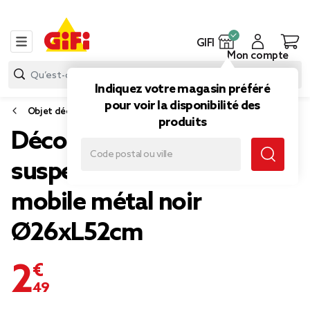
GIFI
Mon compte
Indiquez votre magasin préféré
pour voir la disponibilité des
Objet déco extérieure
produits
Décoration extérieure à
suspendre monstera
mobile métal noir
Ø26xL52cm
2,49 €