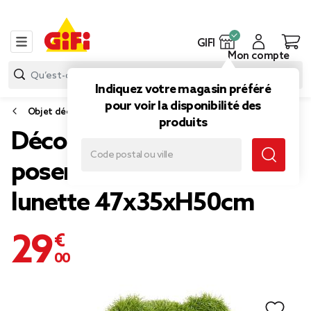
GIFI
Mon compte
Indiquez votre magasin préféré
pour voir la disponibilité des
Objet déco extérieure
produits
Décoration de jardin à
poser gazon vert ourson
lunette 47x35xH50cm
29,00 €