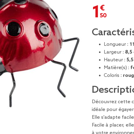
1,50 €
Caractéri
Longueur :
1
Largeur :
8,5
Hauteur :
5,5
Matière(s) :
f
Coloris :
roug
Descripti
Découvrez cette co
idéale pour égayer
Elle s'adapte faci
Facile à placer, el
à votre environne