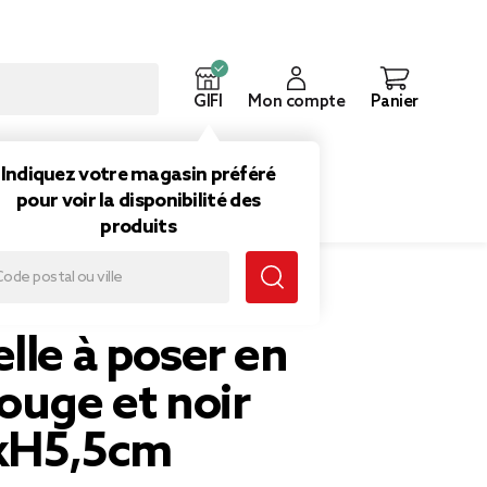
GIFI
Mon compte
Panier
ouveautés
Inspirations
Indiquez votre magasin préféré
pour voir la disponibilité des
produits
x8,5xH5,5cm
lle à poser en
ouge et noir
xH5,5cm