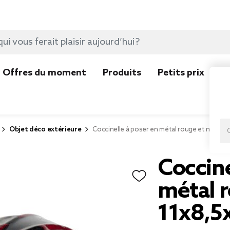
Offres du moment
Produits
Petits prix
N
Objet déco extérieure
Coccinelle à poser en métal rouge et noir 11
Coccine
métal r
11x8,5