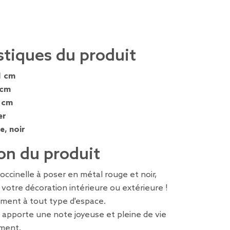
stiques du produit
1 cm
 cm
 cm
er
e, noir
on du produit
ccinelle à poser en métal rouge et noir,
 votre décoration intérieure ou extérieure !
lement à tout type d'espace.
le apporte une note joyeuse et pleine de vie
ment.