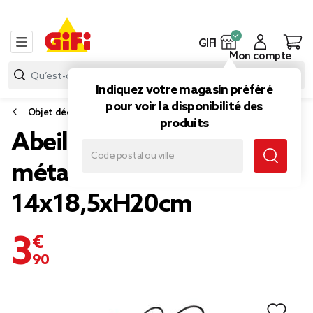
GIFI
Mon compte
Indiquez votre magasin préféré
pour voir la disponibilité des
Objet déco extérieure
produits
Abeille décorative à poser
métal jaune et noir
14x18,5xH20cm
3,90 €