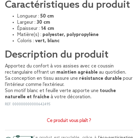
Caractéristiques du produit
Longueur :
50 cm
Largeur :
30 cm
Épaisseur :
14 cm
Matière(s) :
polyester, polypropylène
Coloris :
vert, blanc
Description du produit
Apportez du confort à vos assises avec ce coussin
rectangulaire offrant un
maintien agréable
au quotidien.
Sa conception en tissu assure une
résistance durable
pour
l'intérieur comme l'extérieur.
Son motif blanc et feuille verte apporte une
touche
naturelle et fraîche
à votre décoration.
REF.
000000000000642495
Ce produit vous plaît ?
Ce produit est recyclable, grâce à
l’éco-participation