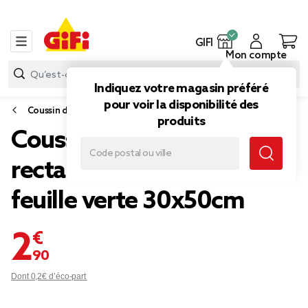
GIFI
Mon compte
Indiquez votre magasin préféré
pour voir la disponibilité des
Coussin d'extérieur
produits
Coussin de jardin
rectangulaire blanc et
feuille verte 30x50cm
2,90 €
Dont 0,2€ d’éco-part