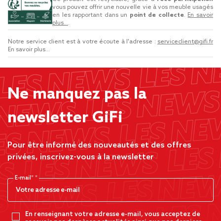
vous pouvez offrir une nouvelle vie à vos meuble usagés
en les rapportant dans un
point de collecte
.
En savoir
plus...
.
Notre service client est à votre écoute à l'adresse :
serviceclient@gifi.fr
En savoir plus...
Ne manquez pas la
newsletter GiFi
Pour être informé des nouveautés et des offres
privées, inscrivez-vous à la newsletter
E-mail*
En renseignant votre adresse e-mail, vous acceptez de