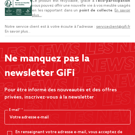
Ce produit est recyclable, grâce à
l’éco-participation
vous pouvez offrir une nouvelle vie à vos meuble usagés
en les rapportant dans un
point de collecte
.
En savoir
plus...
.
Notre service client est à votre écoute à l'adresse :
serviceclient@gifi.fr
En savoir plus...
Ne manquez pas la
newsletter GiFi
Pour être informé des nouveautés et des offres
privées, inscrivez-vous à la newsletter
E-mail*
En renseignant votre adresse e-mail, vous acceptez de