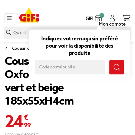
GIFI
Mon compte
Indiquez votre magasin préféré
pour voir la disponibilité des
Coussin d'extérieur
produits
Coussin bain de soleil
Oxford motif feuillage
vert et beige
185x55xH4cm
24,99 €
Dont 0,2€ d’éco-part