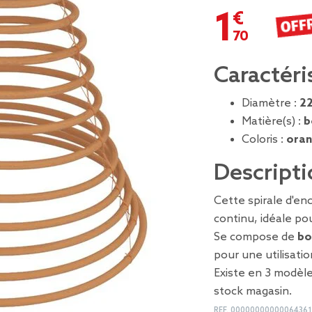
1,70 €
Caractéri
Diamètre :
2
Matière(s) :
b
Coloris :
oran
Descripti
Cette spirale d'en
continu, idéale po
Se compose de
bo
pour une utilisatio
Existe en 3 modèle
stock magasin.
REF.
00000000000064361