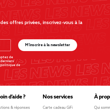
es offres privées, inscrivez-vous à la
M’inscrire à la newsletter
eptez de
 derniers
 politique de
oin d’aide ?
Nos services
À prop
tions & réponses
Carte cadeau GiFi
Qui som