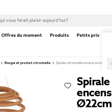
Offres du moment
Produits
Petits prix
N
Bougie et produit citronnelle
Spirale citronnelle encens en bois d'
Spirale
encens 
Ø22cm 