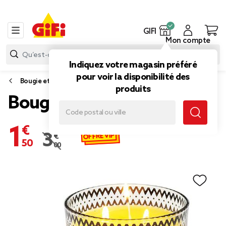
GIFI
Mon compte
Indiquez votre magasin préféré
pour voir la disponibilité des
Bougie et produit citronnelle
produits
Bougie citronnelle verre
1,50 €
OFFRE VIP
3,00 €
Prix remisé de 3,00 € à 1,50 €