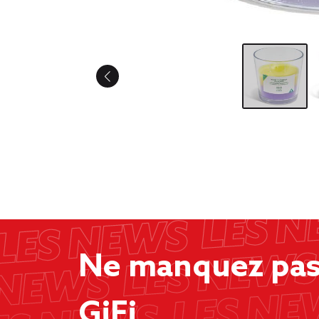
Ne manquez pas 
GiFi