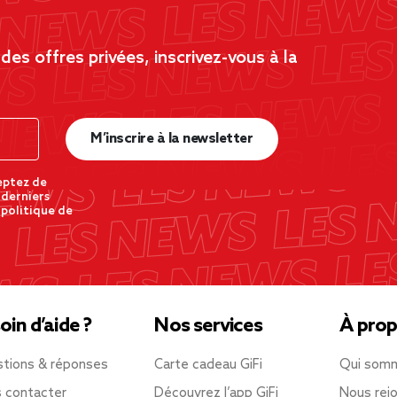
es offres privées, inscrivez-vous à la
M’inscrire à la newsletter
eptez de
 derniers
 politique de
oin d’aide ?
Nos services
À prop
tions & réponses
Carte cadeau GiFi
Qui som
 contacter
Découvrez l’app GiFi
Nous rejo