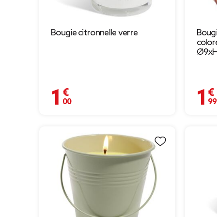
Bougie citronnelle verre
Bougi
color
Ø9xH
1,00 €
1,99 