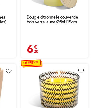
hes
Bougie citronnelle couvercle
les)
bois verre jaune Ø8xH15cm
6,20 €
 € à 2,97 €
OFFRE VIP