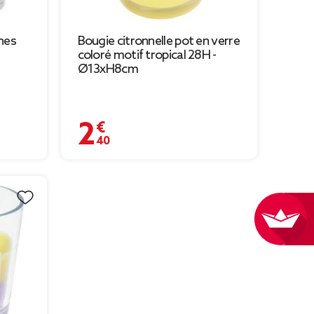
hes
Bougie citronnelle pot en verre
coloré motif tropical 28H -
Ø13xH8cm
2,40 €