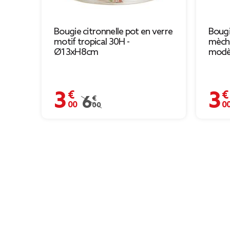
Bougie citronnelle pot en verre
Bougi
motif tropical 30H -
mèch
Ø13xH8cm
modè
3,00 €
3,00 
Prix remisé de 6,00 € à 3,00 €
6,00 €