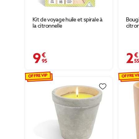
Kit de voyage huile et spirale à
Bougi
la citronnelle
citro
9,95 €
2,55 
OFFRE VIP
OFFRE VI