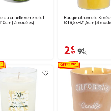
e citronnelle verre relief
Bougie citronnelle 3 mèc
10cm (2 modèles)
Ø18,5xH21,5cm (4 modè
€
2,97 €
Prix remisé de 9,90
9,90 €
P
OFFRE VIP