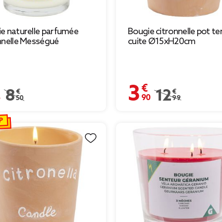
e naturelle parfumée
Bougie citronnelle pot te
nnelle Mességué
cuite Ø15xH20cm
€
3,90 €
Prix remisé de 8,50 € à 2,55 €
8,50 €
Prix remisé de 12,
12,99 €
P