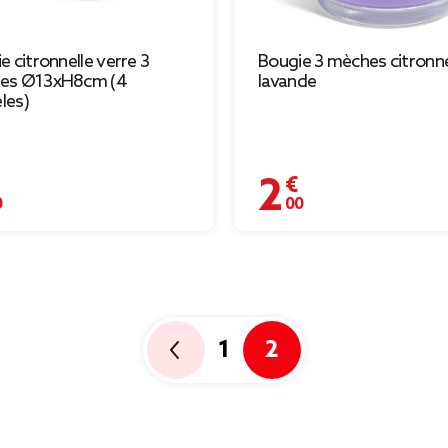
e citronnelle verre 3
Bougie 3 mèches citronne
es Ø13xH8cm (4
lavande
les)
€
2,00 €
1
2