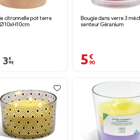
e citronnelle pot terre
Bougie dans verre 3 mèc
e Ø10xH10cm
senteur Géranium
€
5,90 €
Prix remisé de 3,99 € à 1,99 €
3,99 €