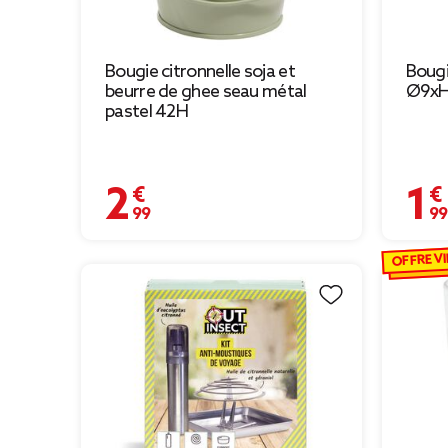
Bougie citronnelle soja et
Bougi
beurre de ghee seau métal
Ø9xH
pastel 42H
2,99 €
1,99 
OFFRE VI