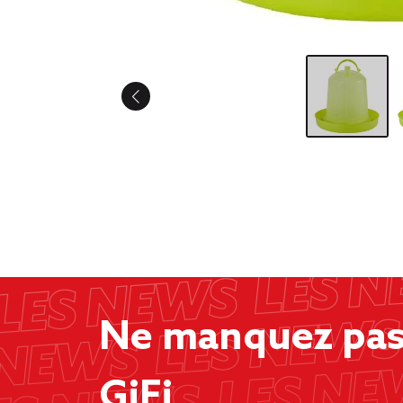
Ne manquez pas 
GiFi