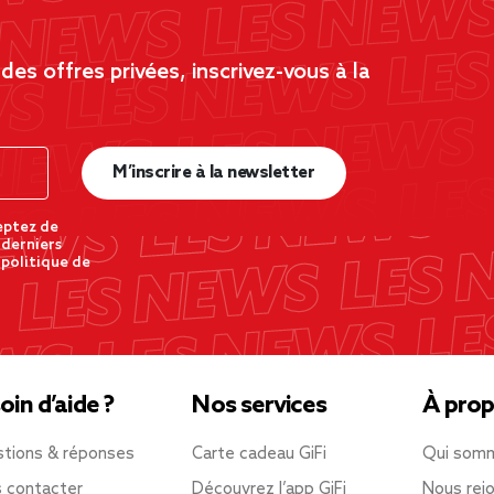
es offres privées, inscrivez-vous à la
M’inscrire à la newsletter
eptez de
 derniers
 politique de
oin d’aide ?
Nos services
À prop
tions & réponses
Carte cadeau GiFi
Qui som
 contacter
Découvrez l’app GiFi
Nous rejo