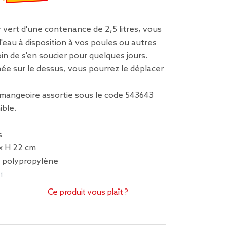
€
emisé de 1,50 € à 0,75 €
 vert d'une contenance de 2,5 litres, vous
l'eau à disposition à vos poules ou autres
oin de s'en soucier pour quelques jours.
ée sur le dessus, vous pourrez le déplacer
 mangeoire assortie sous le code 543643
ible.
s
 x H 22 cm
e polypropylène
1
Ce produit vous plaît ?