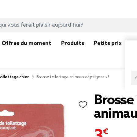
Offres du moment
Produits
Petits prix
N
oilettage chien
Brosse toilettage animaux et peignes x3
Brosse 
animau
3,99 €