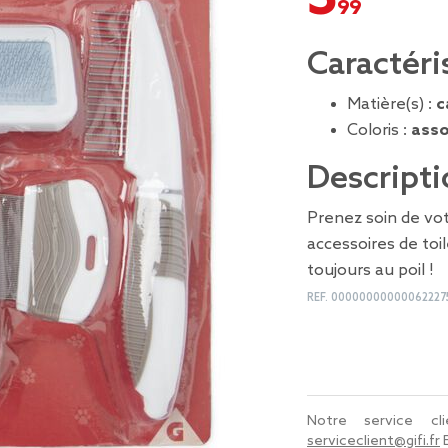
Caractéri
Matière(s) :
c
Coloris :
asso
Descripti
Prenez soin de vo
accessoires de toi
toujours au poil !
REF.
00000000000062227
Notre service c
serviceclient@gifi.fr