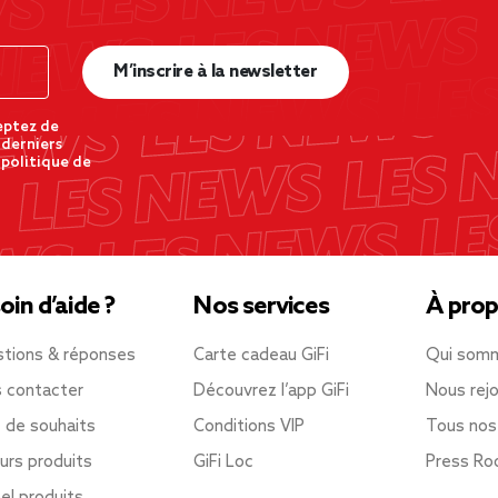
M’inscrire à la newsletter
eptez de
 derniers
 politique de
oin d’aide ?
Nos services
À prop
tions & réponses
Carte cadeau GiFi
Qui som
 contacter
Découvrez l’app GiFi
Nous rejo
e de souhaits
Conditions VIP
Tous nos
urs produits
GiFi Loc
Press R