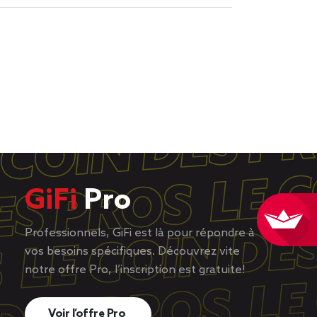
GiFi
Pro
Professionnels, GiFi est là pour répondre à
vos besoins spécifiques. Découvrez vite
notre offre Pro, l’inscription est gratuite!
Voir l’offre Pro