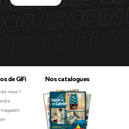
os de GiFi
Nos catalogues
mes-nous ?
indre
 magasins
oom