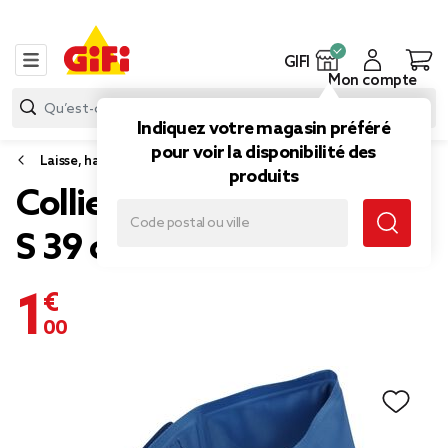
GIFI
Mon compte
Indiquez votre magasin préféré
pour voir la disponibilité des
Laisse, harnais et collier pour chien
produits
Collier rafraîchissant taille
S 39 cm
1,00 €