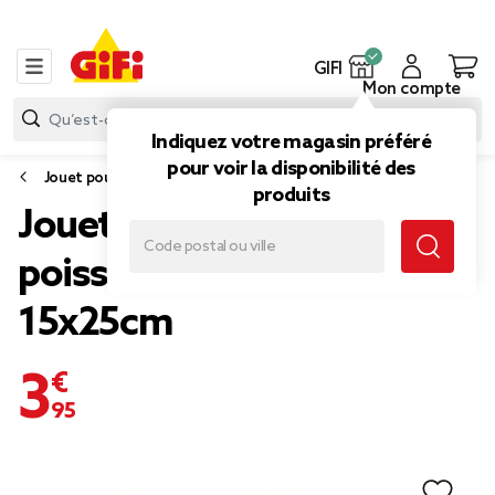
GIFI
Mon compte
Indiquez votre magasin préféré
pour voir la disponibilité des
Jouet pour chien
produits
Jouet peluche pour chien
poisson vert et jaune
15x25cm
3,95 €