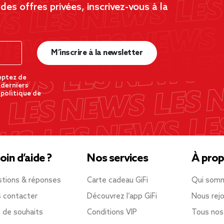
es offres privées, inscrivez-vous à la
M’inscrire à la newsletter
eptez de
 derniers
 politique de
oin d’aide ?
Nos services
À prop
tions & réponses
Carte cadeau GiFi
Qui som
 contacter
Découvrez l’app GiFi
Nous rejo
e de souhaits
Conditions VIP
Tous nos