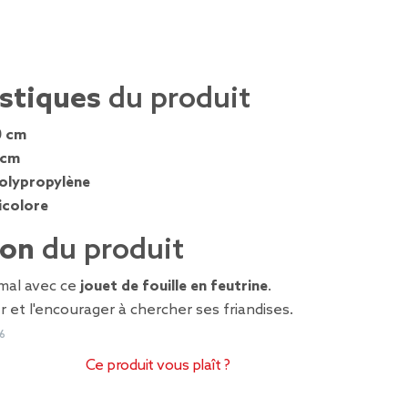
istiques
du produit
0 cm
 cm
olypropylène
icolore
ion
du produit
imal avec ce
jouet de fouille en feutrine
.
r et l'encourager à chercher ses friandises.
6
Ce produit vous plaît ?