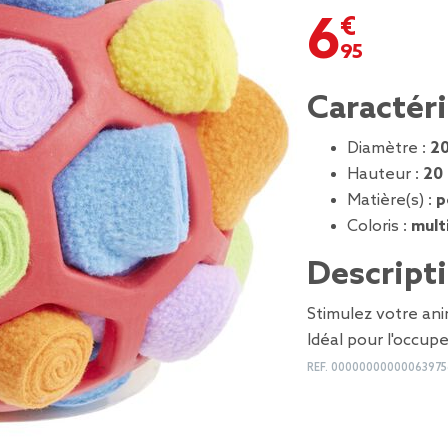
6,95 €
Caractér
Diamètre :
2
Hauteur :
20
Matière(s) :
p
Coloris :
mult
Descript
Stimulez votre an
Idéal pour l'occupe
REF.
00000000000063975