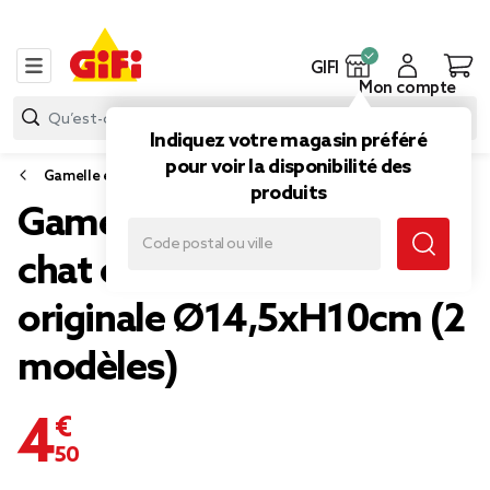
GIFI
Mon compte
Indiquez votre magasin préféré
pour voir la disponibilité des
Gamelle et distributeur de croquettes pour chien
produits
Gamelle pour chien ou
chat céramique forme
originale Ø14,5xH10cm (2
modèles)
4,50 €