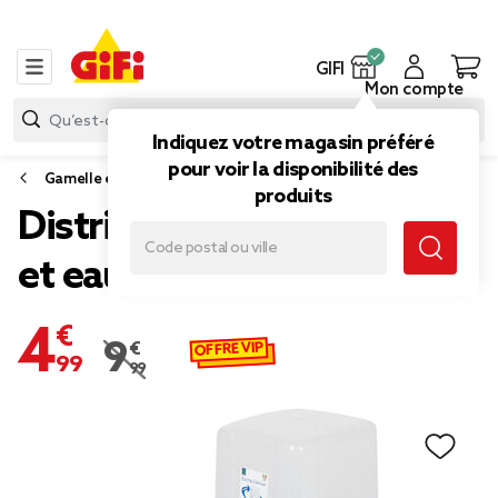
GIFI
Mon compte
Indiquez votre magasin préféré
pour voir la disponibilité des
Gamelle et distributeur de croquettes pour chien
produits
Distributeur de croquettes
et eau animal 3.7L
4,99 €
OFFRE VIP
9,99 €
Prix remisé de 9,99 € à 4,99 €