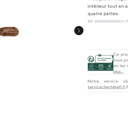
intérieur tout en 
quatre pattes.
REF.
00000000000063117
Ce prod
vous po
en les
plus...
.
Notre service c
serviceclient@gifi.fr