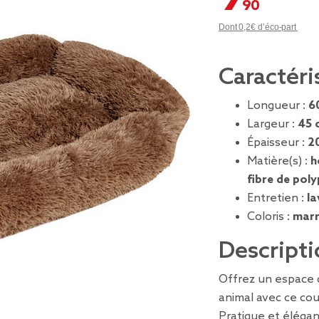
Dont 0,2€ d’éco-part
Caractéri
Longueur :
6
Largeur :
45 
Épaisseur :
2
Matière(s) :
h
fibre de pol
Entretien :
la
Coloris :
mar
Descripti
Offrez un espace 
animal avec ce co
Pratique et élégan