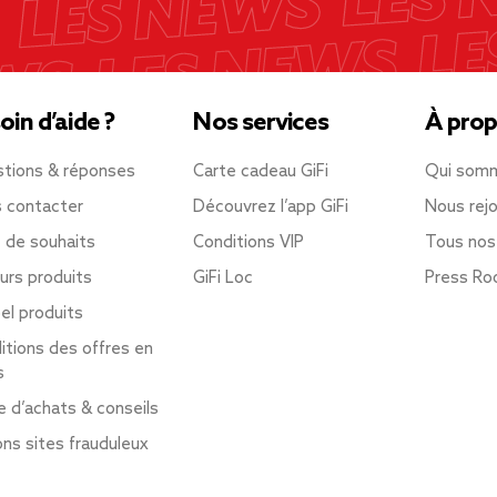
oin d’aide ?
Nos services
À prop
tions & réponses
Carte cadeau GiFi
Qui som
 contacter
Découvrez l’app GiFi
Nous rejo
e de souhaits
Conditions VIP
Tous nos
urs produits
GiFi Loc
Press R
el produits
itions des offres en
s
e d’achats & conseils
ons sites frauduleux