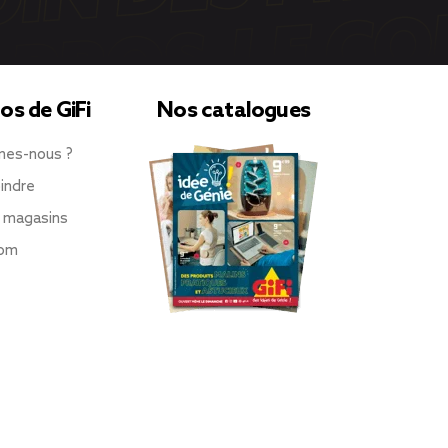
os de GiFi
Nos catalogues
mes-nous ?
indre
 magasins
oom