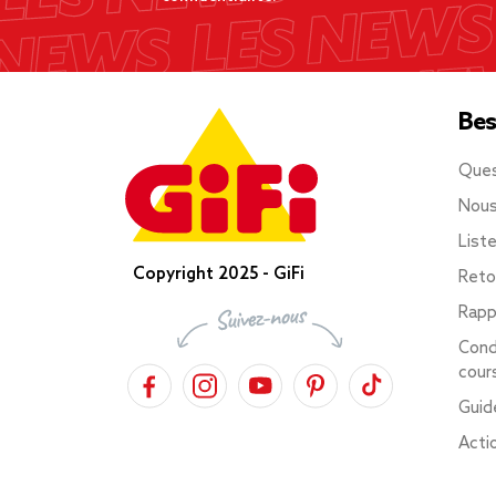
Bes
Ques
Nous
List
Copyright 2025 - GiFi
Reto
Rapp
Cond
cour
Guid
Acti