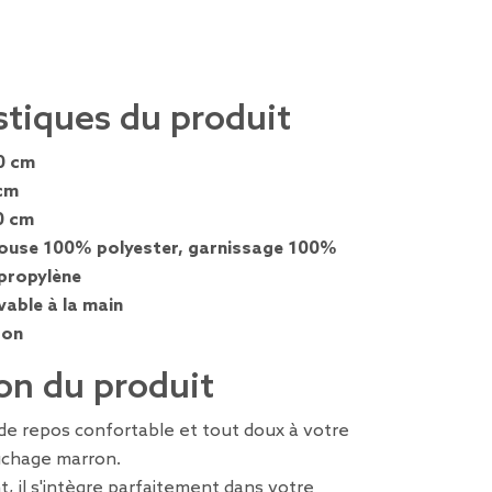
stiques du produit
0 cm
cm
0 cm
ouse 100% polyester, garnissage 100%
ypropylène
vable à la main
ron
on du produit
de repos confortable et tout doux à votre
uchage marron.
t, il s'intègre parfaitement dans votre