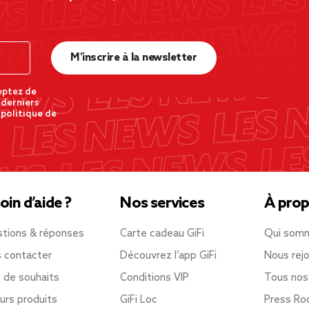
M’inscrire à la newsletter
eptez de
 derniers
 politique de
oin d’aide ?
Nos services
À prop
tions & réponses
Carte cadeau GiFi
Qui som
 contacter
Découvrez l’app GiFi
Nous rejo
e de souhaits
Conditions VIP
Tous nos
urs produits
GiFi Loc
Press R