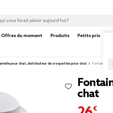
Offres du moment
Produits
Petits prix
N
melle pour chat, distributeur de croquettes pour chat
Fontaine à ea
Fontain
chat
26,99 €