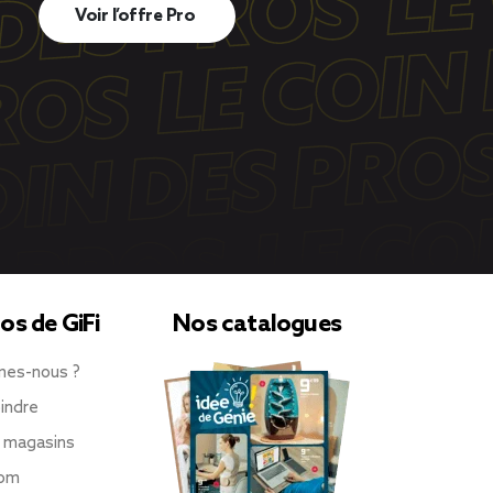
Voir l’offre Pro
os de GiFi
Nos catalogues
mes-nous ?
indre
 magasins
oom