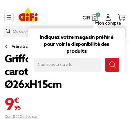
GIFI
Mon compte
Indiquez votre magasin préféré
pour voir la disponibilité des
Arbre à chat et griffoir
produits
Griffoir pour chat forme
carotte en bois et jute
Ø26xH15cm
9,95 €
Dont 0,22€ d’éco-part