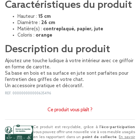
Caractéristiques du produit
Hauteur :
15 cm
Diamètre :
26 cm
Matière(s) :
contreplaqué, papier, jute
Coloris :
orange
Description du produit
Ajoutez une touche ludique à votre intérieur avec ce griffoir
en forme de carotte.
Sa base en bois et sa surface en jute sont parfaites pour
l’entretien des griffes de votre chat.
Un accessoire pratique et décoratif.
REF.
000000000000635496
Ce produit vous plaît ?
Ce produit est recyclable, grâce à
l’éco-participation
vous pouvez offrir une nouvelle vie à vos meuble usagés
en les rapportant dans un
point de collecte
.
En savoir