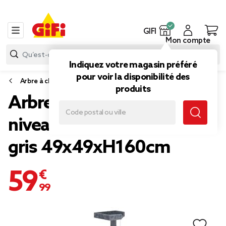
GIFI
Mon compte
Indiquez votre magasin préféré
pour voir la disponibilité des
Arbre à chat et griffoir
produits
Arbre à chat XXL en bois 5
niveaux jute et tissu doux
gris 49x49xH160cm
59,99 €