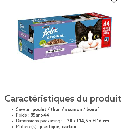
Caractéristiques du produit
Saveur :
poulet / thon / saumon / boeuf
Poids :
85gr x44
Dimensions packaging :
L.38 x l.14,5 x H.16 cm
Matière(s) :
plastique, carton