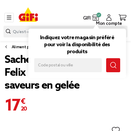
GIFI
Mon compte
Indiquez votre magasin préféré
pour voir la disponibilité des
Aliment pour chat
produits
Sachet pour chat 44x 85gr
Felix Original Mix Box 4
saveurs en gelée
17,20 €