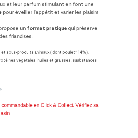
ux et leur parfum stimulant en font une
e
pour éveiller l'appétit et varier les plaisirs
 propose un
format pratique
qui préserve
des friandises.
 et sous-produits animaux ( dont poulet* 14%),
protéines végétales, huiles et graisses, susbstances
9
s commandable en Click & Collect. Vérifiez sa
gasin