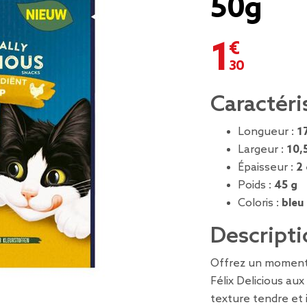
50g
1,30 €
Caractéri
Longueur :
1
Largeur :
10,
Épaisseur :
2
Poids :
45 g
Coloris :
bleu
Descripti
Offrez un moment d
Félix Delicious aux
texture tendre et i