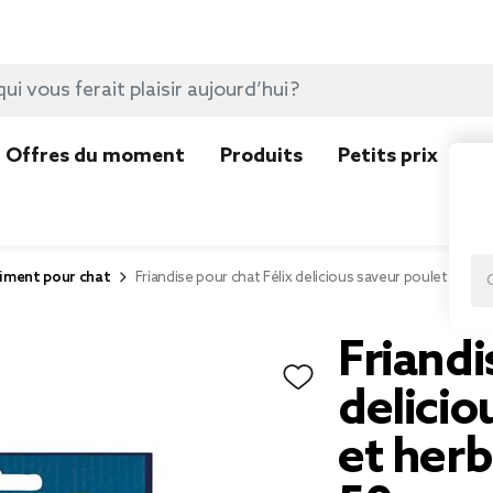
Offres du moment
Produits
Petits prix
N
liment pour chat
Friandise pour chat Félix delicious saveur poulet et he
Friandi
delicio
et herb