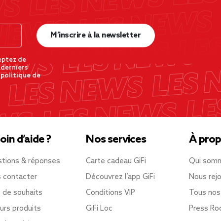
M’inscrire à la newsletter
eptez de
 derniers
 politique de
oin d’aide ?
Nos services
À prop
tions & réponses
Carte cadeau GiFi
Qui som
 contacter
Découvrez l’app GiFi
Nous rejo
e de souhaits
Conditions VIP
Tous nos
urs produits
GiFi Loc
Press R