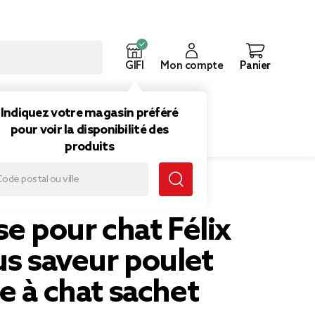
GIFI
Mon compte
Panier
ouveautés
Inspirations
Indiquez votre magasin préféré
pour voir la disponibilité des
produits
rbe à chat sachet 50g
se pour chat Félix
us saveur poulet
e à chat sachet