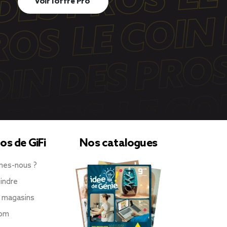
Voir l’offre Pro
os de GiFi
Nos catalogues
mes-nous ?
indre
 magasins
oom