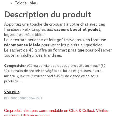
Coloris :
bleu
Description du produit
Apportez une touche de croquant à votre chat avec ces
friandises Félix Crispies aux
saveurs boeuf et poulet
,
légères et irrésistibles.
Leur texture aérienne et leur goût savoureux en font une
récompense idéale
pour varier les plaisirs au quotidien.
Le sachet de 45 g offre un
format pratique
pour préserver
toute la fraîcheur des friandises.
Composition :
Céréales, viandes et sous-produits animaux * (30
%), extraits de protéines végétales, huiles et graisses, sucre,
minéraux, levure (* correspond à 45 % de viande et de sous-
produits …
Voir plus
REF.
000000000000645578
Ce produit n’est pas commandable en Click & Collect. Vérifiez
sa disponibilité en magasin