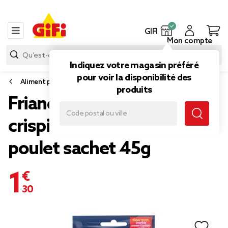
GIFI
Mon compte
Indiquez votre magasin préféré
pour voir la disponibilité des
Aliment pour chat
produits
Friandise pour chat Félix
crispies saveur boeuf et
poulet sachet 45g
1,30 €