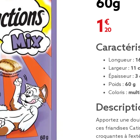
60g
1,20 €
Caractéri
Longueur :
1
Largeur :
11 
Épaisseur :
3
Poids :
60 g
Coloris :
mult
Descripti
Apportez une doub
ces friandises Cat
croquantes à l'exté