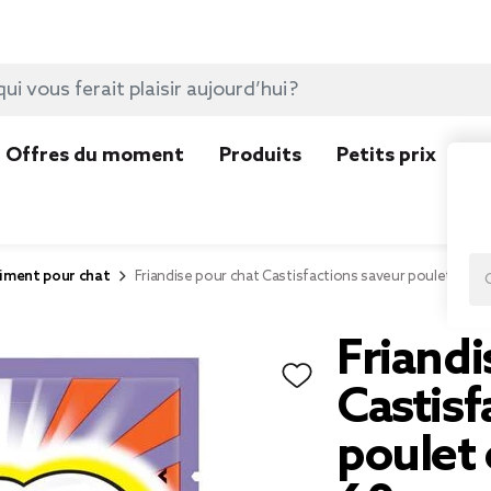
Offres du moment
Produits
Petits prix
N
liment pour chat
Friandise pour chat Castisfactions saveur poulet et c
Friandi
Castisf
poulet 