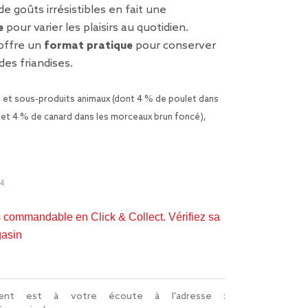
e goûts irrésistibles en fait une
e
pour varier les plaisirs au quotidien.
 offre un
format pratique
pour conserver
des friandises.
 et sous-produits animaux (dont 4 % de poulet dans
r et 4 % de canard dans les morceaux brun foncé),
64
s commandable en Click & Collect. Vérifiez sa
gasin
lient est à votre écoute à l'adresse :