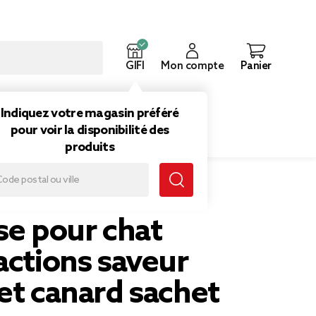
GIFI
Mon compte
Panier
ouveautés
Inspirations
Indiquez votre magasin préféré
pour voir la disponibilité des
produits
anard sachet 60g
se pour chat
actions saveur
et canard sachet