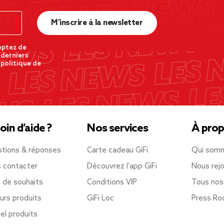
M’inscrire à la newsletter
eptez de
 derniers
 politique de
oin d’aide ?
Nos services
À prop
tions & réponses
Carte cadeau GiFi
Qui som
 contacter
Découvrez l’app GiFi
Nous rejo
e de souhaits
Conditions VIP
Tous nos
urs produits
GiFi Loc
Press R
el produits