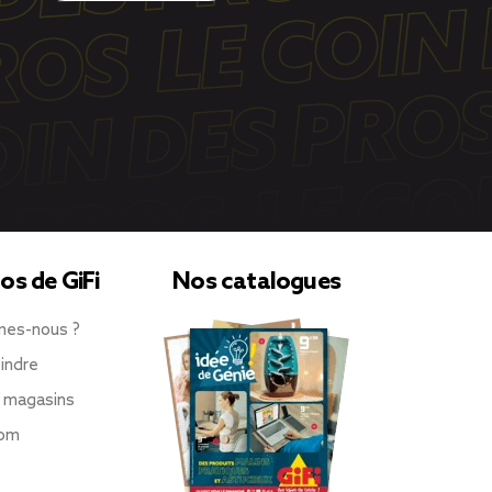
os de GiFi
Nos catalogues
mes-nous ?
indre
 magasins
oom