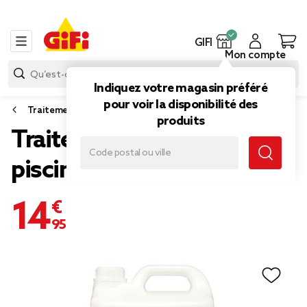
GIFI
Mon compte
Indiquez votre magasin préféré
pour voir la disponibilité des
Traitement piscine et spa
produits
Traitement stop eau verte
piscine 5L
14,95 €