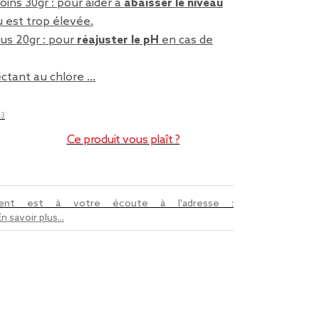
oins 30gr : pour aider à
abaisser le niveau
u est trop élevée.
lus 20gr : pour
réajuster le pH
en cas de
ectant au chlore …
83
Ce produit vous plaît ?
lient est à votre écoute à l'adresse :
En savoir plus...