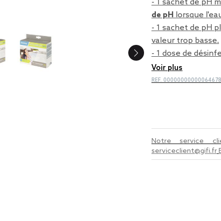
- 1 sachet de pH m
de pH
lorsque l'ea
- 1 sachet de pH p
valeur trop basse.
- 1 dose de désinf
Voir plus
REF.
0000000000006467
Notre service c
serviceclient@gifi.fr