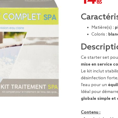
Caractéri
Matière(s) :
p
Coloris :
blan
Descripti
Ce starter set pou
mise en service co
Le kit inclut stabi
désinfection forte,
l'eau pour un
équi
Idéal pour démarr
globale simple et 
Contenu :