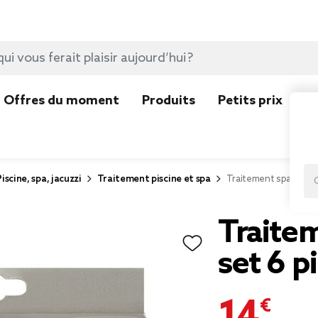
Offres du moment
Produits
Petits prix
N
Piscine, spa, jacuzzi
Traitement piscine et spa
Traitement spa strate
Traitem
set 6 p
14,85 €