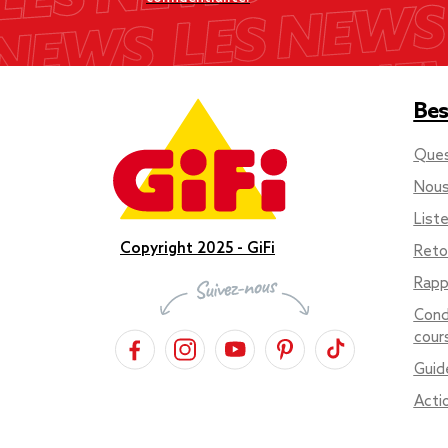
Bes
Ques
Nous
List
Copyright 2025 - GiFi
Reto
Rapp
Cond
cour
Guid
Acti