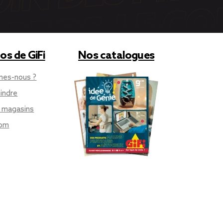
os de GiFi
Nos catalogues
mes-nous ?
indre
 magasins
oom