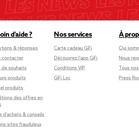
oin d’aide ?
Nos services
À prop
tions & réponses
Carte cadeau GiFi
Qui som
 contacter
Découvrez l’app GiFi
Nous rejo
e de souhaits
Conditions VIP
Tous nos
urs produits
GiFi Loc
Press R
el produits
itions des offres en
s
e d’achats & conseils
ons sites frauduleux