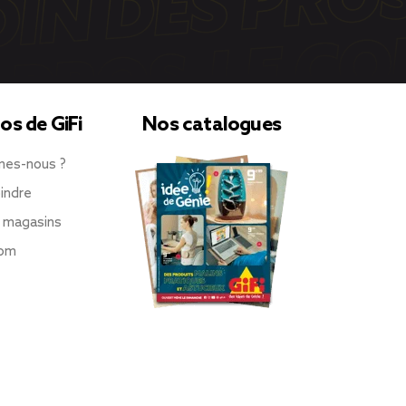
os de GiFi
Nos catalogues
mes-nous ?
indre
 magasins
oom