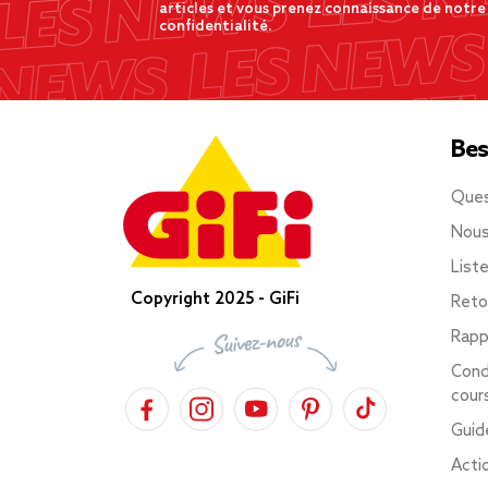
articles et vous prenez connaissance de notre
confidentialité.
Bes
Ques
Nous
List
Copyright 2025 - GiFi
Reto
Rapp
Cond
cour
Guid
Acti