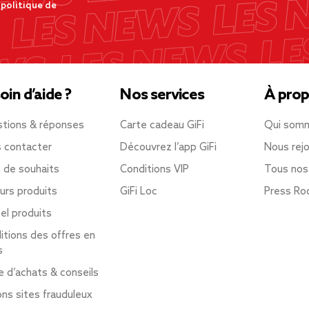
 politique de
oin d’aide ?
Nos services
À prop
tions & réponses
Carte cadeau GiFi
Qui som
 contacter
Découvrez l’app GiFi
Nous rejo
e de souhaits
Conditions VIP
Tous nos
urs produits
GiFi Loc
Press R
el produits
itions des offres en
s
e d’achats & conseils
ons sites frauduleux