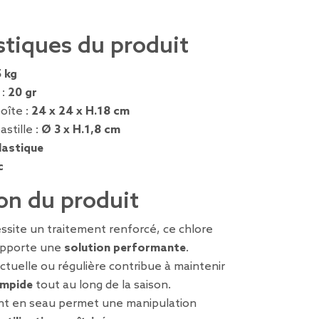
stiques du produit
5 kg
 :
20 gr
oîte :
24 x 24 x H.18 cm
stille :
Ø 3 x H.1,8 cm
lastique
c
on du produit
ssite un traitement renforcé, ce chlore
 apporte une
solution performante
.
nctuelle ou régulière contribue à maintenir
limpide
tout au long de la saison.
nt en seau permet une manipulation