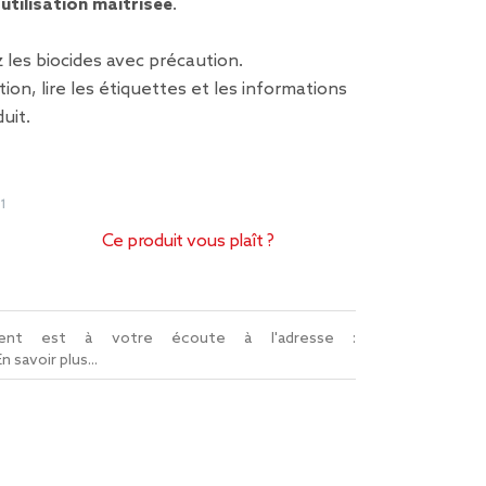
e
utilisation maîtrisée
.
z les biocides avec précaution.
tion, lire les étiquettes et les informations
uit.
1
Ce produit vous plaît ?
lient est à votre écoute à l'adresse :
En savoir plus...