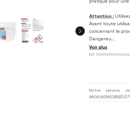
pratique pour un
Attention :
Utilise
Avant toute utilisa
concernant le prod
Dangereu…
Voir plus
REF.
00000000000064226
Notre service c
serviceclient@gifi.fr