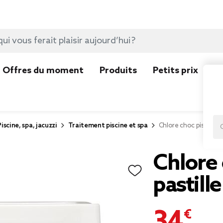
Offres du moment
Produits
Petits prix
N
Piscine, spa, jacuzzi
Traitement piscine et spa
Chlore choc piscine 5k
Chlore 
pastill
34,99 €