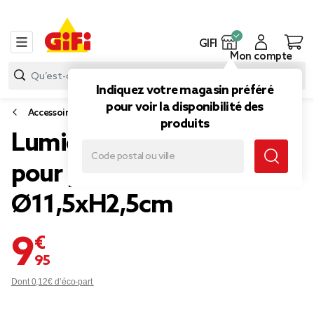
GIFI
Mon compte
Indiquez votre magasin préféré
pour voir la disponibilité des
Accessoires et entretien piscine et spa
produits
Lumière flottante solaire
pour piscine
Ø11,5xH2,5cm
9,95 €
Dont 0,12€ d’éco-part