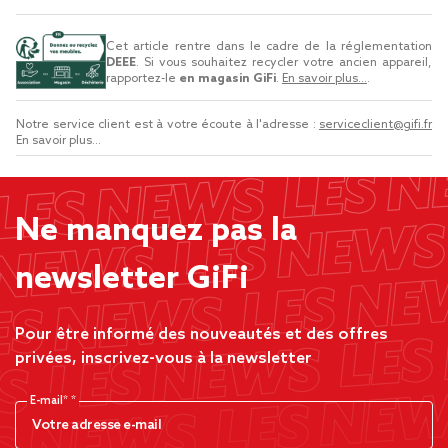
Cet article rentre dans le cadre de la réglementation
DEEE
. Si vous souhaitez recycler votre ancien appareil,
rapportez-le
en magasin GiFi
.
En savoir plus...
.
Notre service client est à votre écoute à l'adresse :
serviceclient@gifi.fr
En savoir plus...
Ne manquez pas la
newsletter GiFi
Pour être informé des nouveautés et des offres
privées, inscrivez-vous à la newsletter
E-mail*