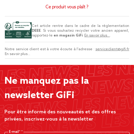
Ce produit vous plaît ?
Cet article rentre dans le cadre de la réglementation
DEEE
. Si vous souhaitez recycler votre ancien appareil,
rapportez-le
en magasin GiFi
.
En savoir plus...
.
Notre service client est à votre écoute à l'adresse :
serviceclient@gifi.fr
En savoir plus...
Ne manquez pas la
newsletter GiFi
Pour être informé des nouveautés et des offres
privées, inscrivez-vous à la newsletter
E-mail*