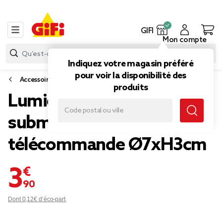
GIFI
Mon compte
Indiquez votre magasin préféré
pour voir la disponibilité des
Accessoires et entretien piscine et spa
produits
Lumière de piscine RVB
submersible avec
télécommande Ø7xH3cm
3,90 €
Dont 0,12€ d’éco-part