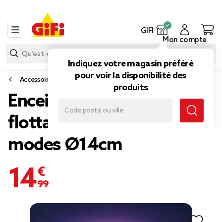
GIFI
Mon compte
Indiquez votre magasin préféré
pour voir la disponibilité des
Accessoires et entretien piscine et spa
produits
Enceinte lumineuse
flottante bluetooth 6
modes Ø14cm
14,99 €