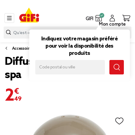
GIFI
Mon compte
Indiquez votre magasin préféré
pour voir la disponibilité des
Accessoires et entretien piscine et spa
produits
Diffuseur traitement pour
spa
2,49 €