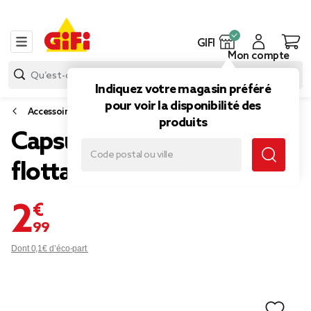
GIFI
Mon compte
Indiquez votre magasin préféré
pour voir la disponibilité des
Accessoires et entretien piscine et spa
produits
Capsule pour projecteur
flottant thème Summer x2
2,99 €
Dont 0,1€ d’éco-part