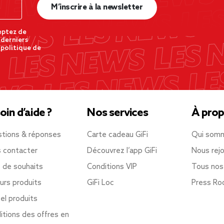
M’inscrire à la newsletter
eptez de
 derniers
 politique de
oin d’aide ?
Nos services
À prop
tions & réponses
Carte cadeau GiFi
Qui som
 contacter
Découvrez l’app GiFi
Nous rejo
e de souhaits
Conditions VIP
Tous nos
urs produits
GiFi Loc
Press R
el produits
itions des offres en