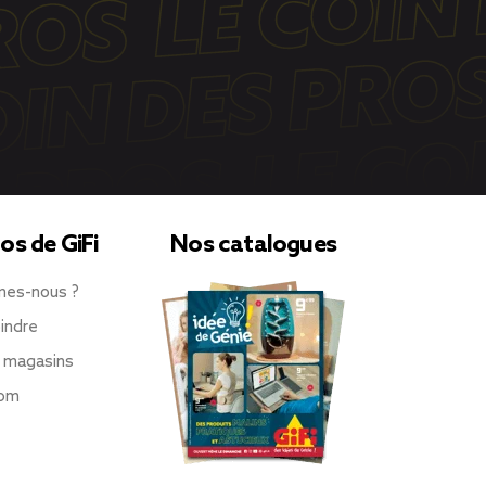
os de GiFi
Nos catalogues
mes-nous ?
indre
 magasins
oom