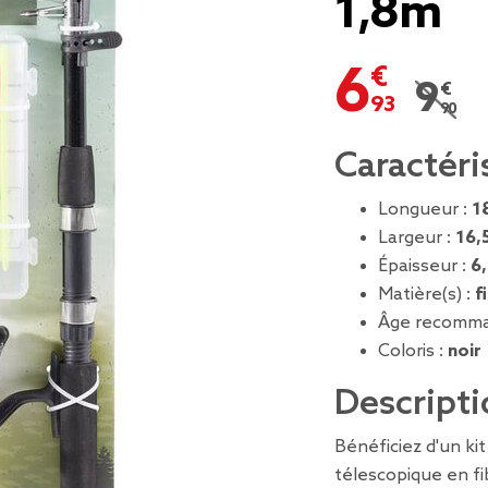
1,8m
6,93 €
9,90 
Prix r
Caractéri
Longueur :
1
Largeur :
16,
Épaisseur :
6
Matière(s) :
f
Âge recomma
Coloris :
noir
Descripti
Bénéficiez d'un ki
télescopique en fi