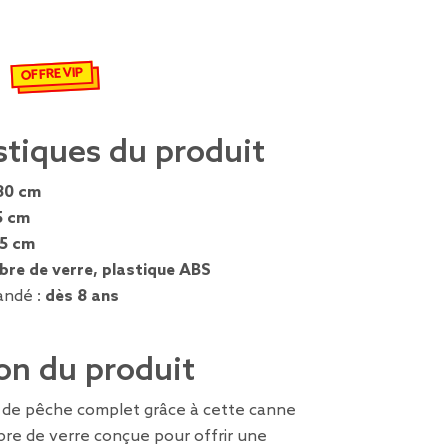
OFFRE VIP
€
emisé de 9,90 € à 6,93 €
stiques du produit
80 cm
5 cm
,5 cm
ibre de verre, plastique ABS
ndé :
dès 8 ans
on du produit
t de pêche complet grâce à cette canne
bre de verre conçue pour offrir une