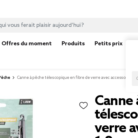
Offres du moment
Produits
Petits prix
N
Pêche
Canne à pêche télescopique en fibre de verre avec accessoires 1
Canne 
télesco
verre a