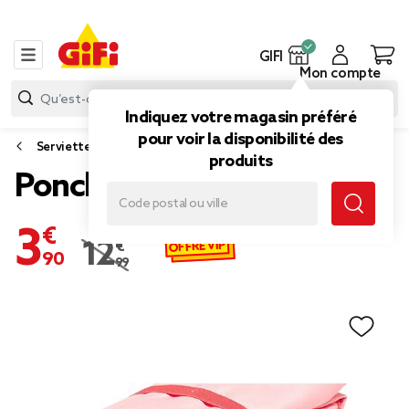
GIFI
Mon compte
Indiquez votre magasin préféré
pour voir la disponibilité des
Serviette de plage et natte
produits
Poncho microfibre adulte
3,90 €
OFFRE VIP
12,99 €
Prix remisé de 12,99 € à 3,90 €