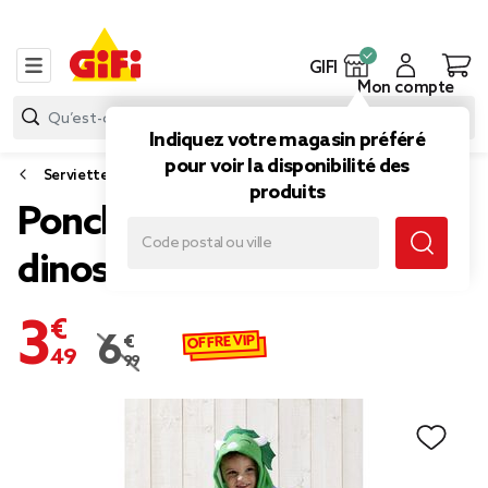
GIFI
Mon compte
Indiquez votre magasin préféré
pour voir la disponibilité des
Serviette de plage et natte
produits
Poncho de plage enfant
dinosaure TU 55x110cm
3,49 €
OFFRE VIP
6,99 €
Prix remisé de 6,99 € à 3,49 €