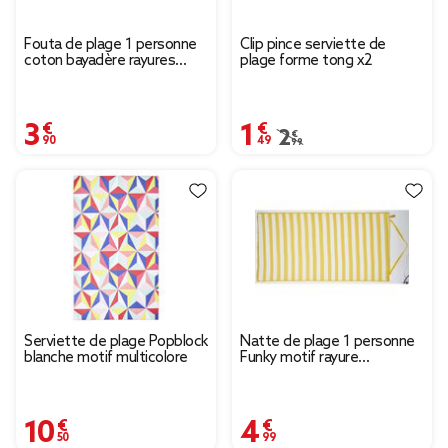
Fouta de plage 1 personne
Clip pince serviette de
coton bayadère rayures
plage forme tong x2
colorées 92x165cm
3,90 €
1,49 €
Prix remisé de 2,99 € à
2,99 €
Serviette de plage Popblock
Natte de plage 1 personne
blanche motif multicolore
Funky motif rayure
180x90cm
10,50 €
4,99 €