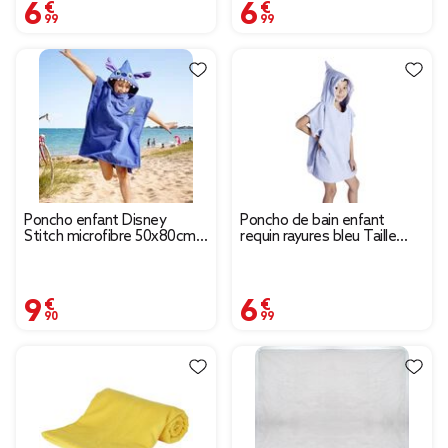
6,99 €
6,99 €
Poncho enfant Disney
Poncho de bain enfant
Stitch microfibre 50x80cm
requin rayures bleu Taille
avec capuche
unique 50x76cm
9,90 €
6,99 €