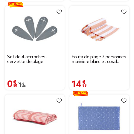
OFFRE VIP
Set de 4 accroches-
Fouta de plage 2 personnes
serviette de plage
marinière blanc et corail
200x200cm
0,80 €
14,99 €
Prix remisé de 1,60 € à 0,80 €
1,60 €
OFFRE VIP