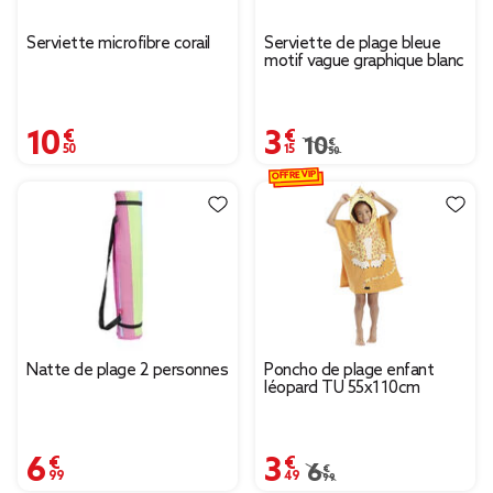
Serviette microfibre corail
Serviette de plage bleue
motif vague graphique blanc
10,50 €
3,15 €
Prix remisé de 10,50 € 
10,50 €
OFFRE VIP
Natte de plage 2 personnes
Poncho de plage enfant
léopard TU 55x110cm
6,99 €
3,49 €
Prix remisé de 6,99 € à
6,99 €