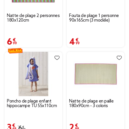
Natte de plage 2 personnes
Fouta de plage 1 personne
180x120cm
90x165cm (3 modèle)
6,99 €
4,99 €
OFFRE VIP
Poncho de plage enfant
Natte de plage en paille
hippocampe TU 55x110cm
180x90cm - 3 coloris
3,49 €
2,99 €
Prix remisé de 6,99 € à 3,49 €
6,99 €