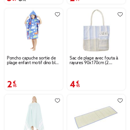
Poncho capuche sortie de
Sac de plage avec fouta à
plage enfant motif dino bleu
rayures 90x170cm (2
60x60xH120cm
modèles bleu ou rose)
2,95 €
4,95 €