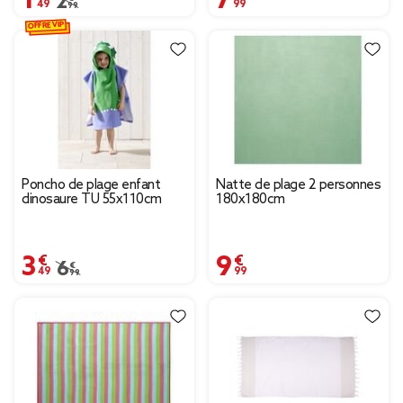
Prix remisé de 2,99 € à 1,49 €
2,99 €
OFFRE VIP
Poncho de plage enfant
Natte de plage 2 personnes
dinosaure TU 55x110cm
180x180cm
3,49 €
9,99 €
Prix remisé de 6,99 € à 3,49 €
6,99 €