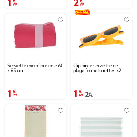
1,99 €
2,99 €
OFFRE VIP
Serviette microfibre rose 60
Clip pince serviette de
x 85 cm
plage forme lunettes x2
1,99 €
1,49 €
Prix remisé de 2,99 € à
2,99 €