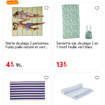
OFFRE VIP
Natte de plage 2 personnes
Serviette sac de plage 2 en
Funky paille naturel et vert
1 motif feuille vert blanc
180x180cm
4,99 €
13,99 €
Prix remisé de 9,99 € à 4,99 €
9,99 €