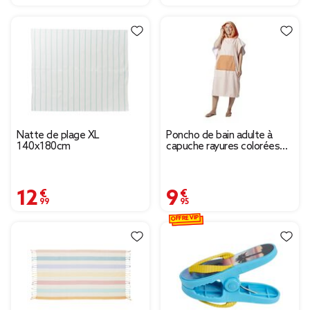
Natte de plage XL
Poncho de bain adulte à
140x180cm
capuche rayures colorées
Taille unique 75x133cm (2
modèles)
12,99 €
9,95 €
OFFRE VIP