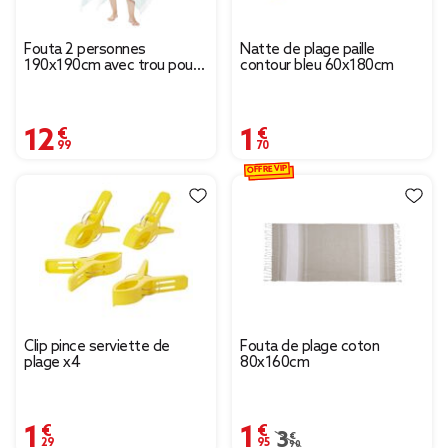
Fouta 2 personnes
Natte de plage paille
190x190cm avec trou pour
contour bleu 60x180cm
parasol bleu et blanc
12,99 €
1,70 €
OFFRE VIP
Clip pince serviette de
Fouta de plage coton
plage x4
80x160cm
1,29 €
1,95 €
Prix remisé de 3,90 € à 
3,90 €