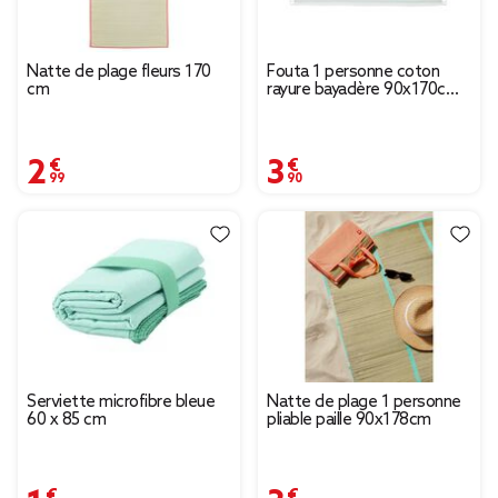
Natte de plage fleurs 170
Fouta 1 personne coton
cm
rayure bayadère 90x170cm
(2 modèles)
2,99 €
3,90 €
Serviette microfibre bleue
Natte de plage 1 personne
60 x 85 cm
pliable paille 90x178cm
1,99 €
3,90 €